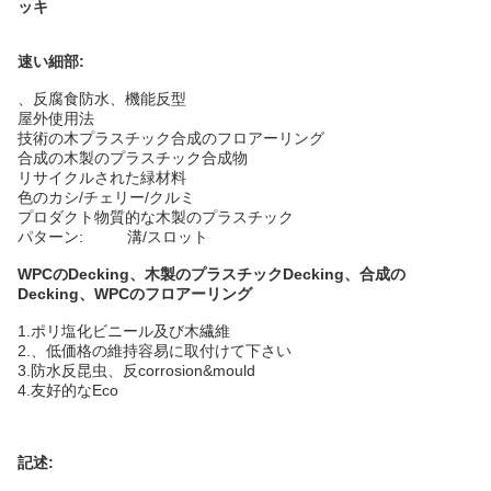
ッキ
速い細部:
、反腐食防水、機能反型
屋外使用法
技術の木プラスチック合成のフロアーリング
合成の木製のプラスチック合成物
リサイクルされた緑材料
色のカシ/チェリー/クルミ
プロダクト物質的な木製のプラスチック
パターン: 溝/スロット
WPCのDecking、木製のプラスチックDecking、合成の
Decking、WPCのフロアーリング
1.ポリ塩化ビニール及び木繊維
2.、低価格の維持容易に取付けて下さい
3.防水反昆虫、反corrosion&mould
4.友好的なEco
記述: