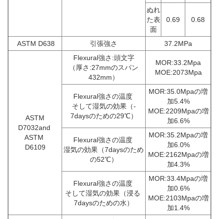
ぬれ
た表
0.69
0.68
面
ASTM D638
引張強さ
37.2MPa
Flexural強さ:頭文字
MOR:33.2Mpa
（厚さ:27mmのスパン
MOE:2073Mpa
432mm）
MOR:35.0Mpaの増
Flexural強さの温度
加5.4%
そして湿気の効果（-
MOE:2209Mpaの増
7daysのための29℃）
ASTM
加6.6%
D7032and
MOR:35.2Mpaの増
ASTM
Flexural強さの温度
加6.0%
D6109
湿気の効果（7daysのため
MOE:2162Mpaの増
の52℃）
加4.3%
MOR:33.4Mpaの増
Flexural強さの温度
加0.6%
そして湿気の効果（浸る
MOE:2103Mpaの増
7days
のための水）
加1.4%