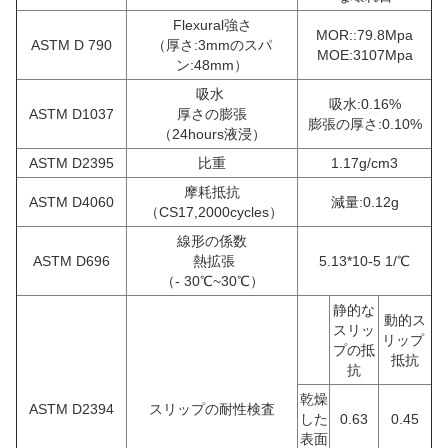
Flexural強さ
MOR::79.8Mpa
ASTM D 790
（厚さ:3mmのスパ
MOE:3107Mpa
ン:48mm）
吸水
吸水:0.16%
ASTM D1037
厚さの膨張
膨張の厚さ:0.10%
（24hours液浸）
ASTM D2395
比重
1.17g/cm3
摩耗抵抗
ASTM D4060
減量:0.12g
（CS17,2000cycles）
線形の係数
ASTM D696
熱拡張
5.13*10-5 1/℃
（- 30℃~30℃）
静的な
動的ス
スリッ
リップ
プの抵
抵抗
抗
乾燥
ASTM D2394
スリップの耐性検査
した
0.63
0.45
表面