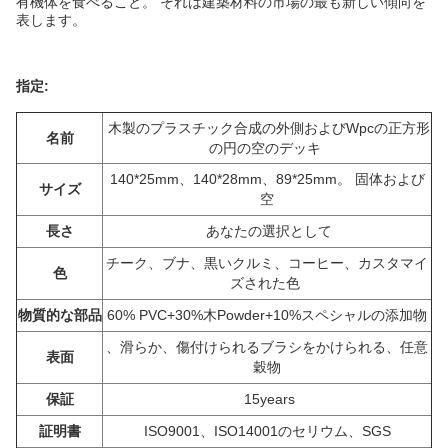
有機体を食べること。 それは建築材料の市場の最も新しい傾向を
表します。
指定:
木製のプラスチック合成の外側およびWpcの正方形
名前
の円の空のデッキ
140*25mm、140*28mm、89*25mm。 固体および
サイズ
空
長さ
あなたの選択として
チーク、ブナ、黒いクルミ、コーヒー、カスタマイ
色
ズされた色
物質的な部品
60% PVC+30%木Powder+10%スペシャルの添加物
、滑らか、傷付けられるブラシをかけられる、任意
表面
穀物
保証
15years
証明書
ISO9001、ISO14001のセリウム、SGS