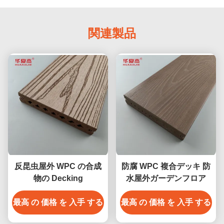
関連製品
反昆虫屋外 WPC の合成
防腐 WPC 複合デッキ 防
物の Decking
水屋外ガーデンフロア
最高 の 価格 を 入手 する
最高 の 価格 を 入手 する