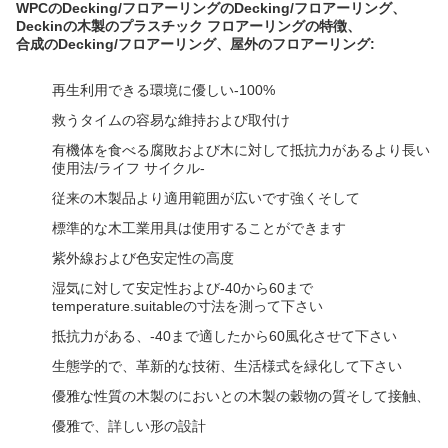
WPCのDecking/フロアーリングのDecking/フロアーリング、
Deckinの木製のプラスチック フロアーリングの
特徴、
合成の
Decking/
フロアーリング、屋外のフロアーリング:
再生利用できる環境に優しい-100%
救うタイムの容易な維持および取付け
有機体を食べる腐敗および木に対して抵抗力があるより長い
使用法/ライフ サイクル-
従来の木製品より適用範囲が広いです強くそして
標準的な木工業用具は使用することができます
紫外線および色安定性の高度
湿気に対して安定性および-40から60まで
temperature.suitableの寸法を測って下さい
抵抗力がある、-40まで適したから60風化させて下さい
生態学的で、革新的な技術、生活様式を緑化して下さい
優雅な性質の木製のにおいとの木製の穀物の質そして接触、
優雅で、詳しい形の設計