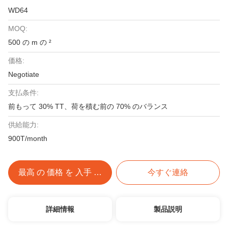
WD64
MOQ:
500 の m の ²
価格:
Negotiate
支払条件:
前もって 30% TT、荷を積む前の 70% のバランス
供給能力:
900T/month
最高 の 価格 を 入手 する
今すぐ連絡
詳細情報
製品説明