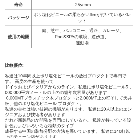
寿命
25years
ポリ塩化ビニールの柔らかいflimが付いているパレ
パッケージ
ット
庭、芝生、バルコニー、通路、ガレージ、
使用の範囲
Pool&SPAの環境、遊歩道、
運動場
比較優位:
私達は10年間以上ポリ塩化ビニールの放出プロダクトで専門で
す。 高度の生産を使って
ドイツおよびイタリアからのライン、私達にポリ塩化ビニール5，
000,000平方メートルの上のの総年次容量があります
6,000MTプラスチック木プロダクトと2,000MT上の壁そして天井
板、他のポリ塩化ビニール プロダクト。
私達の会社は強い技術の機能があります。 私達に20人以上のエン
ジニアおよび技術者があります
だれが新製品のか開発を専門にしているか。 私達が持っている設
計色およびいろいろな種類のタイプ
成長する中国の装飾分野の方法を導いています。 私達に140軒以
上のチェーン店があります