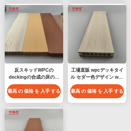
反スキッドWPCの
工場直販 wpcデッキタイ
deckingの合成の床の敷
ル セダー色デザイン wpc
物140 x 25mmの茶色の
防水耐久デッキ屋外
最高 の 価格 を 入手 する
コーヒー灰色のチークの
最高 の 価格 を 入手 する
木製色