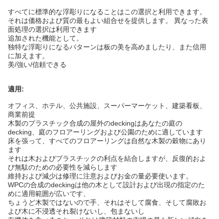
すべてに標準的な浮彫りになることはこの選択と利用できます。
それは価格および質の最もよい組合せを提供します。 異なった表
面処理の選択は利用できます
追加された機能として。
独特な浮彫りになるパターンは板の美を高めましたり、また信用
に加えます。
美/強い/信頼できる
適用:
オフィス、ホテル、公共施設、スーパーマーケット、建築看板、
商業前提
木製のプラスチック合成の屋外のdeckingはあなたの庭の
decking、庭のフロアーリングおよび公園のために適しています
床を張って、すべてのフロアーリングは自然な木製の穀物にあり
ます
それは木およびプラスチックの利点を結合しますが、反復的およ
び無駄のための必要性を減らします
維持および減少は修理に注意およびお金の量必要使います。
WPCの合成のdeckingは他の木として設計および出現の指定のた
めに適用範囲が広いです、
ちょうど木製ではないので手、それはそして腐食、そして腐敗お
よび木に不浸透それ裂けないし、包まないし