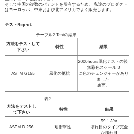
そして中国の複数のパテントを所有するため。 私達のプロダクト
はヨーロッパ、中東および北アメリカでよく販売します。
テストReprot:
テーブル2.Testの結果
方法をテストして
特性
結果
下さい
2000hours風化テストの後
無彩色スケール:3
ASTM G155
風化の抵抗
に色のチェンジャーがあり
ました
表面。
表2
方法をテストし
特性
結果
て下さい
59.1 J/m
ASTM D 256
耐衝撃性
壊れ目のタイプ完全
な壊れ目