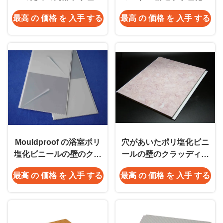
ビニールの壁のクラッデ
ニールの壁パネル
最高 の 価格 を 入手 する
最高 の 価格 を 入手 する
ィングを防水して下さい
Mouldproof の浴室ポリ
穴があいたポリ塩化ビニ
塩化ビニールの壁のクラ
ールの壁のクラッディン
ッディング/構造ポリ塩化
グ、ホテルのための明る
最高 の 価格 を 入手 する
最高 の 価格 を 入手 する
ビニールの壁パネル
いポリ塩化ビニールの壁
シート