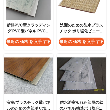
断熱PVC壁クラッディン
洗濯のための防水プラス
グ PVC壁パネル PVC天
チック ポリ塩化ビニール
井パネル 高品質
の壁のクラッディング パ
最高 の 価格 を 入手 する
最高 の 価格 を 入手 する
ネル、薄板にされたパネ
ル
浴室/プラスチック壁パネ
防水浴室ぬれた部屋の壁
ルのための内部ポリ塩化
のパネル/構造ポリ塩化ビ