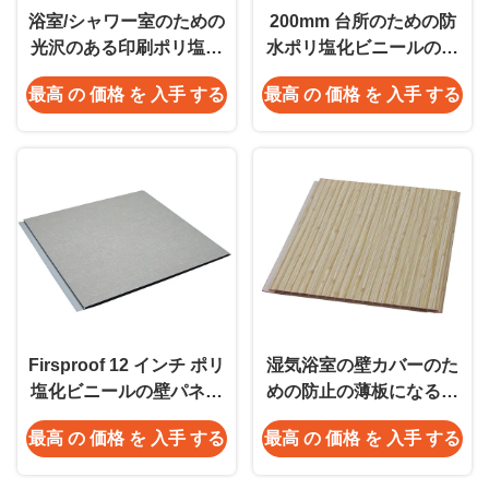
浴室/シャワー室のための
200mm 台所のための防
光沢のある印刷ポリ塩化
水ポリ塩化ビニールの壁
ビニールの壁のクラッデ
のクラッディング/プラス
最高 の 価格 を 入手 する
最高 の 価格 を 入手 する
ィング
チック壁のクラッディン
グ
Firsproof 12 インチ ポリ
湿気浴室の壁カバーのた
塩化ビニールの壁パネル
めの防止の薄板になるポ
のクラッディング、防水
リ塩化ビニールの壁のク
最高 の 価格 を 入手 する
最高 の 価格 を 入手 する
壁パネル
ラッディング