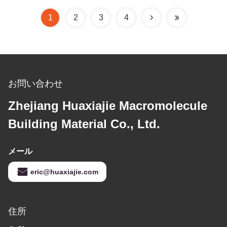
1
2
3
4
お問い合わせ
Zhejiang Huaxiajie Macromolecule
Building Material Co., Ltd.
メール
eric@huaxiajie.com
住所