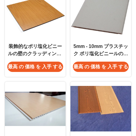
装飾的なポリ塩化ビニー
5mm - 10mm プラスチッ
ルの壁のクラッディング/
ク ポリ塩化ビニールの壁
パネル 250mm の幅およ
のクラッディング シー
最高 の 価格 を 入手 する
最高 の 価格 を 入手 する
び 10mm の厚さ
ト、産業のための蜜蜂の
巣のパネル